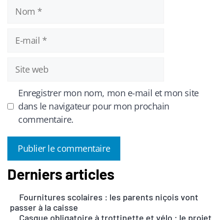
Nom
E-
mail
Site
web
Enregistrer mon nom, mon e-mail et mon site
dans le navigateur pour mon prochain
commentaire.
Derniers articles
A
l
Fournitures scolaires : les parents niçois vont
t
passer à la caisse
e
Casque obligatoire à trottinette et vélo : le projet