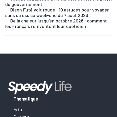
r
du gouvernement
n
Bison Futé voit rouge : 10 astuces pour voyager
sans stress ce week-end du 7 août 2026
a
De la chaleur jusqu’en octobre 2026 : comment
t
les Français réinventent leur quotidien
i
v
e
:
Thematique
Actu
Carrière