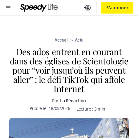
Aller
MENU
S'abonner
au
contenu
Accueil
>
Actu
Des ados entrent en courant
dans des églises de Scientologie
pour “voir jusqu’où ils peuvent
aller” : le défi TikTok qui affole
Internet
Par
La Rédaction
Publié le
18/05/2026
Lecture :
3
min