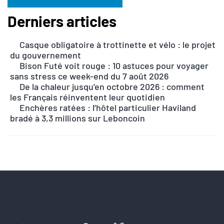
Derniers articles
A
l
Casque obligatoire à trottinette et vélo : le projet
t
du gouvernement
e
Bison Futé voit rouge : 10 astuces pour voyager
r
sans stress ce week-end du 7 août 2026
n
De la chaleur jusqu’en octobre 2026 : comment
les Français réinventent leur quotidien
a
Enchères ratées : l’hôtel particulier Haviland
t
bradé à 3,3 millions sur Leboncoin
i
v
e
: