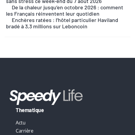
sans stress ce week-end du 7 août 2026
n
De la chaleur jusqu’en octobre 2026 : comment
les Français réinventent leur quotidien
a
Enchères ratées : l’hôtel particulier Haviland
t
bradé à 3,3 millions sur Leboncoin
i
v
e
:
Thematique
Actu
Carrière