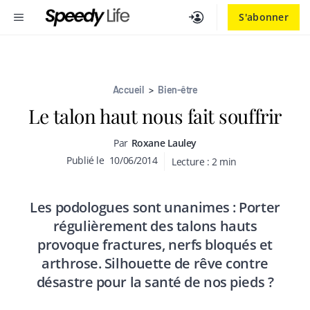
Aller
MENU
S'abonner
au
contenu
Accueil
>
Bien-être
Le talon haut nous fait souffrir
Par
Roxane Lauley
Publié le
10/06/2014
Lecture :
2
min
Les podologues sont unanimes : Porter
régulièrement des talons hauts
provoque fractures, nerfs bloqués et
arthrose. Silhouette de rêve contre
désastre pour la santé de nos pieds ?