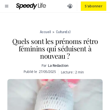
Aller
MENU
S'abonner
au
contenu
Accueil
>
Culture(s)
Quels sont les prénoms rétro
féminins qui séduisent à
nouveau ?
Par
La Redaction
Publié le
27/05/2025
Lecture :
2
min