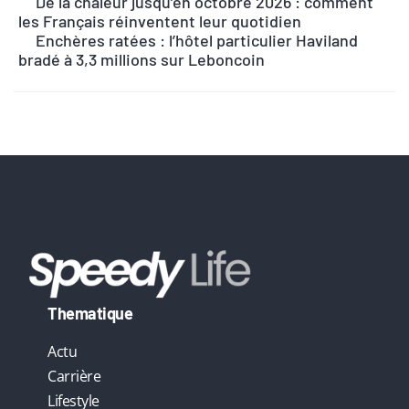
n
De la chaleur jusqu’en octobre 2026 : comment
les Français réinventent leur quotidien
a
Enchères ratées : l’hôtel particulier Haviland
t
bradé à 3,3 millions sur Leboncoin
i
v
e
:
Thematique
Actu
Carrière
Lifestyle