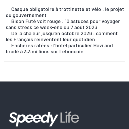
l
Casque obligatoire à trottinette et vélo : le projet
t
du gouvernement
e
Bison Futé voit rouge : 10 astuces pour voyager
r
sans stress ce week-end du 7 août 2026
n
De la chaleur jusqu’en octobre 2026 : comment
les Français réinventent leur quotidien
a
Enchères ratées : l’hôtel particulier Haviland
t
bradé à 3,3 millions sur Leboncoin
i
v
e
: