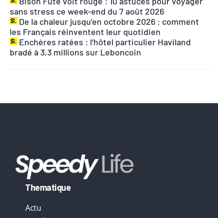
Bison Futé voit rouge : 10 astuces pour voyager
r
sans stress ce week-end du 7 août 2026
n
De la chaleur jusqu’en octobre 2026 : comment
les Français réinventent leur quotidien
a
Enchères ratées : l’hôtel particulier Haviland
t
bradé à 3,3 millions sur Leboncoin
i
v
e
:
Thematique
Actu