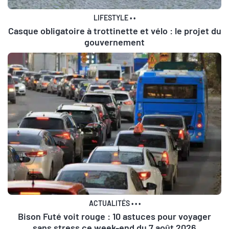
LIFESTYLE
•
•
Casque obligatoire à trottinette et vélo : le projet du
gouvernement
ACTUALITÉS
•
•
•
Bison Futé voit rouge : 10 astuces pour voyager
sans stress ce week-end du 7 août 2026