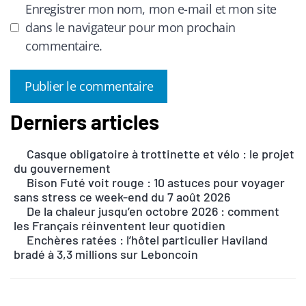
Enregistrer mon nom, mon e-mail et mon site
dans le navigateur pour mon prochain
commentaire.
Derniers articles
A
l
Casque obligatoire à trottinette et vélo : le projet
t
du gouvernement
e
Bison Futé voit rouge : 10 astuces pour voyager
r
sans stress ce week-end du 7 août 2026
n
De la chaleur jusqu’en octobre 2026 : comment
les Français réinventent leur quotidien
a
Enchères ratées : l’hôtel particulier Haviland
t
bradé à 3,3 millions sur Leboncoin
i
v
e